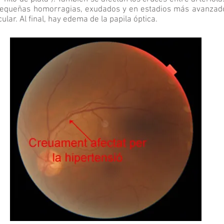
pequeñas homorragias, exudados y en estadios más avanzad
lar. Al final, hay edema de la papila óptica.