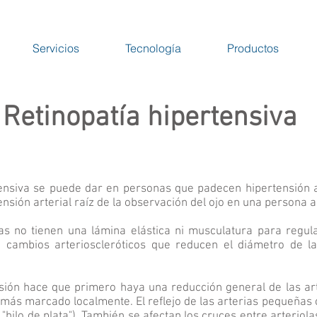
Servicios
Tecnología
Productos
Retinopatía hipertensiva
tensiva se puede dar en personas que padecen hipertensión a
ensión arterial raíz de la observación del ojo en una persona 
nas no tienen una lámina elástica ni musculatura para regul
 cambios arterioscleróticos que reducen el diámetro de las
sión hace que primero haya una reducción general de las ar
 más marcado localmente. El reflejo de las arterias pequeñas c
o "hilo de plata"). También se afectan los cruces entre arteriol