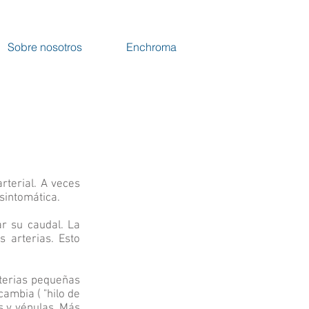
Sobre nosotros
Enchroma
rterial. A veces
asintomática.
ar su caudal. La
 arterias. Esto
terias pequeñas
ambia ( "hilo de
as y vénulas. Más