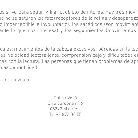
os sirve para seguir y fijar el objeto de interés. Hay tres mov
que no se saturen los fotorreceptores de la retina y desaparez
o imperceptible e involuntario), los sacádicos (son movimie
tante lo que nos interesa) y los seguimientos (movimientos
.
ica es: movimientos de la cabeza excesivos, pérdidas en la lec
ras, velocidad lectora lenta, comprensión baja y dificultades e
ades con la lectura. Las personas que tienen problemas de ap
mas de motilidad.
terapia visual.
Òptica Visió
Ctra Cardona nº 6
08242 Manresa
Tel 93 872 04 55