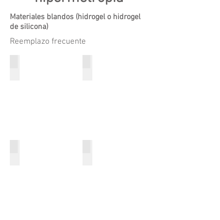
Materiales blandos (hidrogel o hidrogel
de silicona)
Reemplazo frecuente
Diarias
Semanales
Lentes
Lentes
de
de
contacto
contacto
diarias
semanales
para
para
hipermetropía
hipermetropía
Quincenales
Mensuales
Lentes
Lentes
de
de
contacto
contacto
quincenales
mensuales
para
para
hipermetropía
hipermetropía